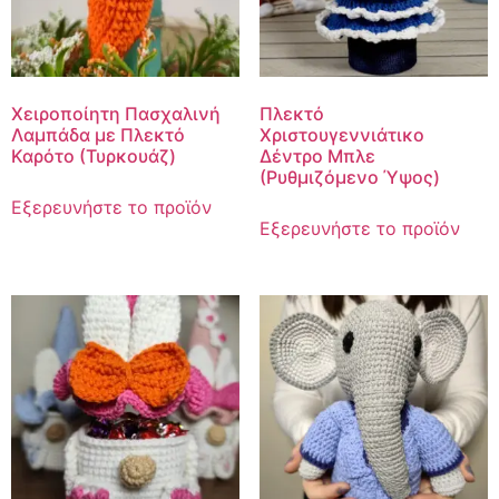
Χειροποίητη Πασχαλινή
Πλεκτό
Λαμπάδα με Πλεκτό
Χριστουγεννιάτικο
Καρότο (Τυρκουάζ)
Δέντρο Μπλε
(Ρυθμιζόμενο Ύψος)
Εξερευνήστε το προϊόν
Εξερευνήστε το προϊόν