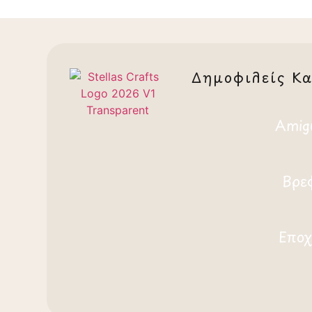
Δημοφιλείς Κα
Amig
Βρε
Εποχ