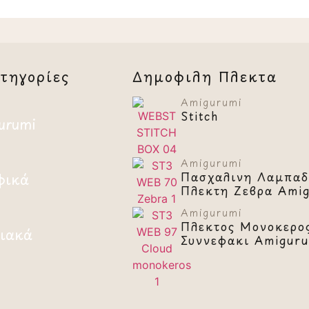
τηγορίες
Δημοφιλή Πλεκτά
Amigurumi
Stitch
urumi
Amigurumi
Πασχαλινή Λαμπάδ
φικά
Πλεκτή Ζέβρα Ami
Amigurumi
Πλεκτός Μονόκερο
ιακά
Συννεφάκι Amigur