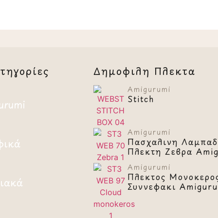
τηγορίες
Δημοφιλή Πλεκτά
Amigurumi
Stitch
urumi
Amigurumi
Πασχαλινή Λαμπάδ
φικά
Πλεκτή Ζέβρα Ami
Amigurumi
Πλεκτός Μονόκερο
ιακά
Συννεφάκι Amigur