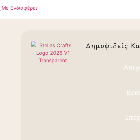
Με Ενδιαφέρει
Δημοφιλείς Κα
Amig
Βρε
Εποχ