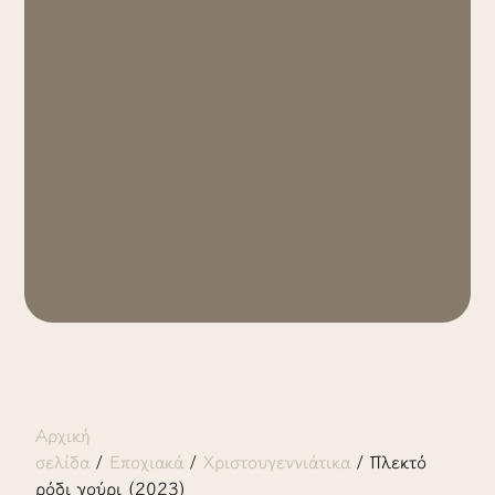
Αρχική
σελίδα
/
Εποχιακά
/
Χριστουγεννιάτικα
/ Πλεκτό
ρόδι γούρι (2023)