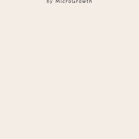
by
MicroGrowth