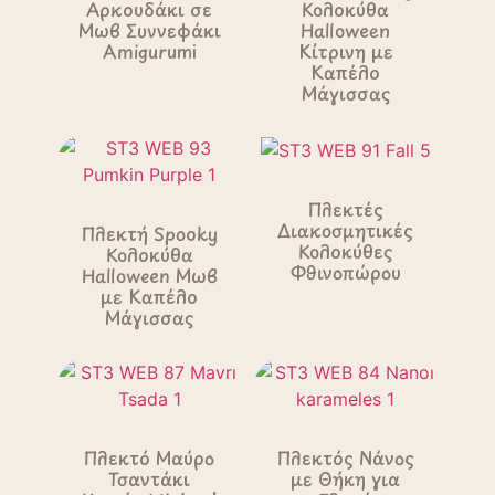
Αρκουδάκι σε
Κολοκύθα
Μωβ Συννεφάκι
Halloween
Amigurumi
Κίτρινη με
Καπέλο
Μάγισσας
Πλεκτές
Διακοσμητικές
Πλεκτή Spooky
Κολοκύθες
Κολοκύθα
Φθινοπώρου
Halloween Μωβ
με Καπέλο
Μάγισσας
Πλεκτό Μαύρο
Πλεκτός Νάνος
Τσαντάκι
με Θήκη για