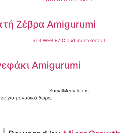
τή Ζέβρα Amigurumi
νεφάκι Amigurumi
έες για μοναδικά δώρα.